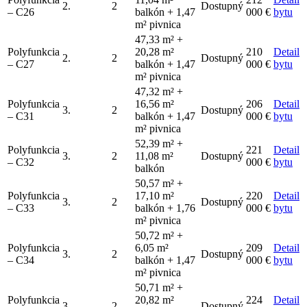
2.
2
Dostupný
– C26
balkón + 1,47
000 €
bytu
m² pivnica
47,33 m² +
Polyfunkcia
20,28 m²
210
Detail
2.
2
Dostupný
– C27
balkón + 1,47
000 €
bytu
m² pivnica
47,32 m² +
Polyfunkcia
16,56 m²
206
Detail
3.
2
Dostupný
– C31
balkón + 1,47
000 €
bytu
m² pivnica
52,39 m² +
Polyfunkcia
221
Detail
3.
2
11,08 m²
Dostupný
– C32
000 €
bytu
balkón
50,57 m² +
Polyfunkcia
17,10 m²
220
Detail
3.
2
Dostupný
– C33
balkón + 1,76
000 €
bytu
m² pivnica
50,72 m² +
Polyfunkcia
6,05 m²
209
Detail
3.
2
Dostupný
– C34
balkón + 1,47
000 €
bytu
m² pivnica
50,71 m² +
Polyfunkcia
20,82 m²
224
Detail
3.
2
Dostupný