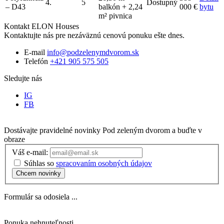
4.
5
Dostupný
– D43
balkón + 2,24
000 €
bytu
m² pivnica
Kontakt ELON Houses
Kontaktujte nás pre nezáväznú cenovú ponuku ešte dnes.
E-mail
info@podzelenymdvorom.sk
Telefón
+421 905 575 505
Sledujte nás
IG
FB
Dostávajte pravidelné novinky
Pod zeleným dvorom
a buďte v
obraze
Váš e-mail:
Súhlas so
spracovaním osobných údajov
Chcem novinky
Formulár sa odosiela ...
Ponuka nehnuteľnosti