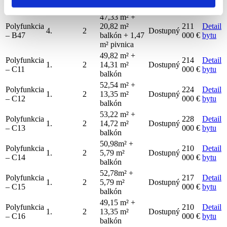
m² pivnica
47,33 m² +
Polyfunkcia
20,82 m²
211
Detail
4.
2
Dostupný
– B47
balkón + 1,47
000 €
bytu
m² pivnica
49,82 m² +
Polyfunkcia
214
Detail
1.
2
14,31 m²
Dostupný
– C11
000 €
bytu
balkón
52,54 m² +
Polyfunkcia
224
Detail
1.
2
13,35 m²
Dostupný
– C12
000 €
bytu
balkón
53,22 m² +
Polyfunkcia
228
Detail
1.
2
14,72 m²
Dostupný
– C13
000 €
bytu
balkón
50,98m² +
Polyfunkcia
210
Detail
1.
2
5,79 m²
Dostupný
– C14
000 €
bytu
balkón
52,78m² +
Polyfunkcia
217
Detail
1.
2
5,79 m²
Dostupný
– C15
000 €
bytu
balkón
49,15 m² +
Polyfunkcia
210
Detail
1.
2
13,35 m²
Dostupný
– C16
000 €
bytu
balkón