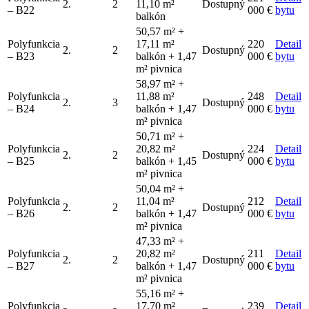
2.
2
11,10 m²
Dostupný
– B22
000 €
bytu
balkón
50,57 m² +
Polyfunkcia
17,11 m²
220
Detail
2.
2
Dostupný
– B23
balkón + 1,47
000 €
bytu
m² pivnica
58,97 m² +
Polyfunkcia
11,88 m²
248
Detail
2.
3
Dostupný
– B24
balkón + 1,47
000 €
bytu
m² pivnica
50,71 m² +
Polyfunkcia
20,82 m²
224
Detail
2.
2
Dostupný
– B25
balkón + 1,45
000 €
bytu
m² pivnica
50,04 m² +
Polyfunkcia
11,04 m²
212
Detail
2.
2
Dostupný
– B26
balkón + 1,47
000 €
bytu
m² pivnica
47,33 m² +
Polyfunkcia
20,82 m²
211
Detail
2.
2
Dostupný
– B27
balkón + 1,47
000 €
bytu
m² pivnica
55,16 m² +
Polyfunkcia
17,70 m²
239
Detail