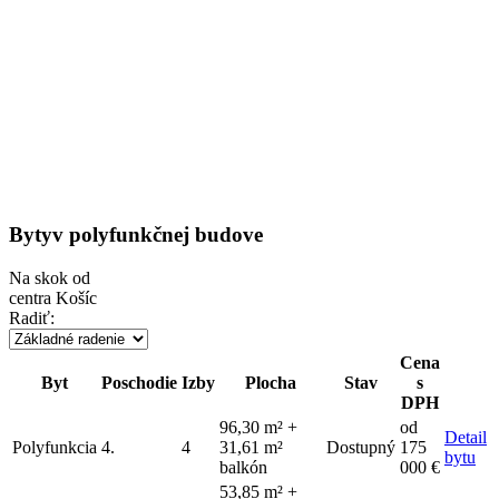
Byty
v polyfunkčnej budove
Na skok od
centra Košíc
Radiť:
Cena
Byt
Poschodie
Izby
Plocha
Stav
s
DPH
96,30 m² +
od
Detail
Polyfunkcia
4.
4
31,61 m²
Dostupný
175
bytu
balkón
000 €
53,85 m² +