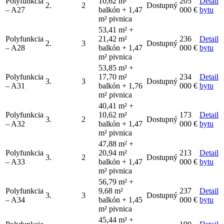
Polyfunkcia
10,62 m²
205
Detail
2.
2
Dostupný
– A27
balkón + 1,47
000 €
bytu
m² pivnica
53,41 m² +
Polyfunkcia
21,42 m²
236
Detail
2.
3
Dostupný
– A28
balkón + 1,47
000 €
bytu
m² pivnica
53,85 m² +
Polyfunkcia
17,70 m²
234
Detail
3.
3
Dostupný
– A31
balkón + 1,76
000 €
bytu
m² pivnica
40,41 m² +
Polyfunkcia
10,62 m²
173
Detail
3.
2
Dostupný
– A32
balkón + 1,47
000 €
bytu
m² pivnica
47,88 m² +
Polyfunkcia
20,94 m²
213
Detail
3.
2
Dostupný
– A33
balkón + 1,47
000 €
bytu
m² pivnica
56,79 m² +
Polyfunkcia
9,68 m²
237
Detail
3.
3
Dostupný
– A34
balkón + 1,45
000 €
bytu
m² pivnica
45,44 m² +