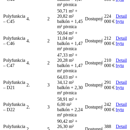
m² pivnica
50,71 m² +
Polyfunkcia
20,82 m²
224
Detail
4.
2
Dostupný
– C45
balkón + 1,45
000 €
bytu
m² pivnica
50,04 m² +
Polyfunkcia
11,04 m²
212
Detail
4.
2
Dostupný
– C46
balkón + 1,47
000 €
bytu
m² pivnica
47,33 m² +
Polyfunkcia
20,28 m²
210
Detail
4.
2
Dostupný
– C47
balkón + 1,47
000 €
bytu
m² pivnica
64,03 m² +
Polyfunkcia
34,12 m²
291
Detail
2.
3
Dostupný
– D21
balkón + 2,30
000 €
bytu
m² pivnica
58,91 m² +
Polyfunkcia
6,00 m²
242
Detail
2.
3
Dostupný
– D22
balkón + 2,24
000 €
bytu
m² pivnica
90,42 m² +
Polyfunkcia
26,30 m²
388
Detail
2.
5
Dostupný