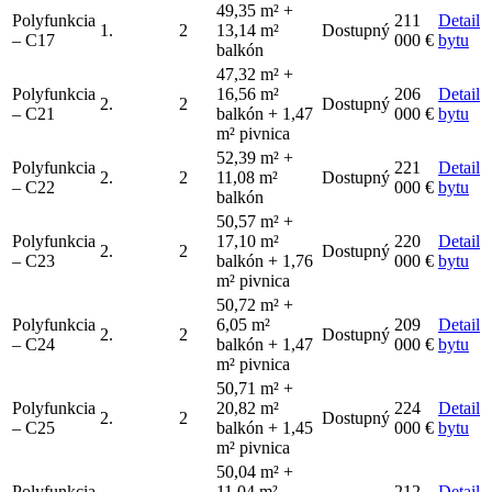
49,35 m² +
Polyfunkcia
211
Detail
1.
2
13,14 m²
Dostupný
– C17
000 €
bytu
balkón
47,32 m² +
Polyfunkcia
16,56 m²
206
Detail
2.
2
Dostupný
– C21
balkón + 1,47
000 €
bytu
m² pivnica
52,39 m² +
Polyfunkcia
221
Detail
2.
2
11,08 m²
Dostupný
– C22
000 €
bytu
balkón
50,57 m² +
Polyfunkcia
17,10 m²
220
Detail
2.
2
Dostupný
– C23
balkón + 1,76
000 €
bytu
m² pivnica
50,72 m² +
Polyfunkcia
6,05 m²
209
Detail
2.
2
Dostupný
– C24
balkón + 1,47
000 €
bytu
m² pivnica
50,71 m² +
Polyfunkcia
20,82 m²
224
Detail
2.
2
Dostupný
– C25
balkón + 1,45
000 €
bytu
m² pivnica
50,04 m² +
Polyfunkcia
11,04 m²
212
Detail