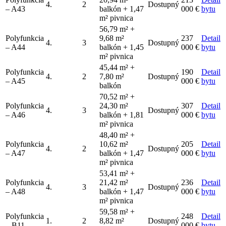
4.
2
Dostupný
– A43
balkón + 1,47
000 €
bytu
m² pivnica
56,79 m² +
Polyfunkcia
9,68 m²
237
Detail
4.
3
Dostupný
– A44
balkón + 1,45
000 €
bytu
m² pivnica
45,44 m² +
Polyfunkcia
190
Detail
4.
2
7,80 m²
Dostupný
– A45
000 €
bytu
balkón
70,52 m² +
Polyfunkcia
24,30 m²
307
Detail
4.
3
Dostupný
– A46
balkón + 1,81
000 €
bytu
m² pivnica
48,40 m² +
Polyfunkcia
10,62 m²
205
Detail
4.
2
Dostupný
– A47
balkón + 1,47
000 €
bytu
m² pivnica
53,41 m² +
Polyfunkcia
21,42 m²
236
Detail
4.
3
Dostupný
– A48
balkón + 1,47
000 €
bytu
m² pivnica
59,58 m² +
Polyfunkcia
248
Detail
1.
2
8,82 m²
Dostupný
– B11
000 €
bytu