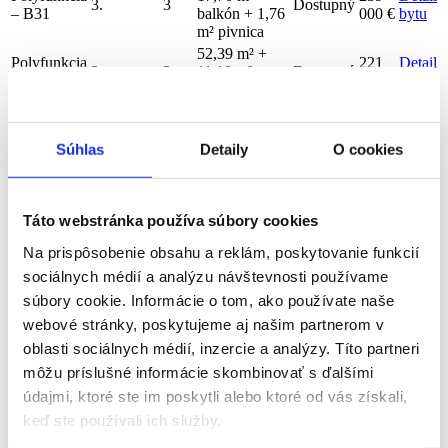
3.
3
Dostupný
– B31
balkón + 1,76
000 €
bytu
m² pivnica
52,39 m² +
Polyfunkcia
221
Detail
3.
2
11,10 m²
Dostupný
– B32
000 €
bytu
balkón
50,57 m² +
Polyfunkcia
17,11 m²
220
Detail
3.
2
Dostupný
– B33
balkón + 1,47
000 €
bytu
Súhlas
Detaily
O cookies
m² pivnica
58,97 m² +
Polyfunkcia
11,88 m²
248
Detail
3.
3
Dostupný
Táto webstránka používa súbory cookies
– B34
balkón + 1,47
000 €
bytu
m² pivnica
Na prispôsobenie obsahu a reklám, poskytovanie funkcií
50,71 m² +
sociálnych médií a analýzu návštevnosti používame
Polyfunkcia
20,82 m²
224
Detail
3.
2
Dostupný
– B35
balkón + 1,45
000 €
bytu
súbory cookie. Informácie o tom, ako používate naše
m² pivnica
webové stránky, poskytujeme aj našim partnerom v
50,04 m² +
oblasti sociálnych médií, inzercie a analýzy. Títo partneri
Polyfunkcia
11,04 m²
212
Detail
3.
2
Dostupný
môžu príslušné informácie skombinovať s ďalšími
– B36
balkón + 1,47
000 €
bytu
m² pivnica
údajmi, ktoré ste im poskytli alebo ktoré od vás získali,
47,33 m² +
keď ste používali ich služby.
Polyfunkcia
20,82 m²
211
Detail
3.
2
Dostupný