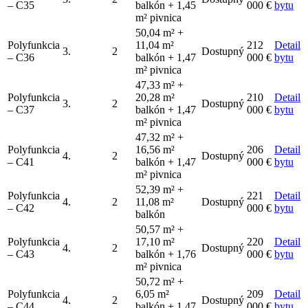
– C35
balkón + 1,45
000 €
bytu
m² pivnica
50,04 m² +
Polyfunkcia
11,04 m²
212
Detail
3.
2
Dostupný
– C36
balkón + 1,47
000 €
bytu
m² pivnica
47,33 m² +
Polyfunkcia
20,28 m²
210
Detail
3.
2
Dostupný
– C37
balkón + 1,47
000 €
bytu
m² pivnica
47,32 m² +
Polyfunkcia
16,56 m²
206
Detail
4.
2
Dostupný
– C41
balkón + 1,47
000 €
bytu
m² pivnica
52,39 m² +
Polyfunkcia
221
Detail
4.
2
11,08 m²
Dostupný
– C42
000 €
bytu
balkón
50,57 m² +
Polyfunkcia
17,10 m²
220
Detail
4.
2
Dostupný
– C43
balkón + 1,76
000 €
bytu
m² pivnica
50,72 m² +
Polyfunkcia
6,05 m²
209
Detail
4.
2
Dostupný
– C44
balkón + 1,47
000 €
bytu