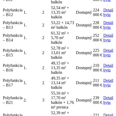
balkón
52,54 m² +
Polyfunkcia
224
Detail
1.
2
13,35 m²
Dostupný
– B12
000 €
bytu
balkón
Polyfunkcia
53,22 + 14,73
228
Detail
1.
2
Dostupný
– B13
m² balkón
000 €
bytu
61,32 m² +
Polyfunkcia
252
Detail
1.
2
5,70 m²
Dostupný
– B14
000 €
bytu
balkón
52,78 m² +
Polyfunkcia
225
Detail
1.
2
13,61 m²
Dostupný
– B15
000 €
bytu
balkón
49,15 m² +
Polyfunkcia
210
Detail
1.
2
13,35 m²
Dostupný
– B16
000 €
bytu
balkón
49,35 m² +
Polyfunkcia
211
Detail
1.
2
13,14 m²
Dostupný
– B17
000 €
bytu
balkón
55,16 m² +
Polyfunkcia
17,70 m²
239
Detail
2.
3
Dostupný
– B21
balkón + 1,76
000 €
bytu
m² pivnica
52,39 m² +
Polyfunkcia
221
Detail