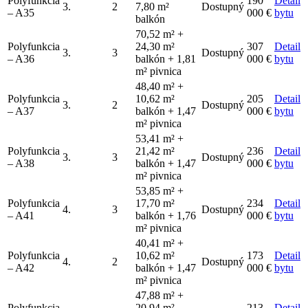
Polyfunkcia
190
Detail
3.
2
7,80 m²
Dostupný
– A35
000 €
bytu
balkón
70,52 m² +
Polyfunkcia
24,30 m²
307
Detail
3.
3
Dostupný
– A36
balkón + 1,81
000 €
bytu
m² pivnica
48,40 m² +
Polyfunkcia
10,62 m²
205
Detail
3.
2
Dostupný
– A37
balkón + 1,47
000 €
bytu
m² pivnica
53,41 m² +
Polyfunkcia
21,42 m²
236
Detail
3.
3
Dostupný
– A38
balkón + 1,47
000 €
bytu
m² pivnica
53,85 m² +
Polyfunkcia
17,70 m²
234
Detail
4.
3
Dostupný
– A41
balkón + 1,76
000 €
bytu
m² pivnica
40,41 m² +
Polyfunkcia
10,62 m²
173
Detail
4.
2
Dostupný
– A42
balkón + 1,47
000 €
bytu
m² pivnica
47,88 m² +
Polyfunkcia
20,94 m²
213
Detail