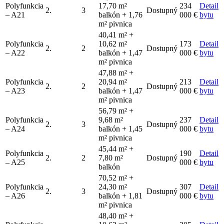
Polyfunkcia
17,70 m²
234
Detail
2.
3
Dostupný
– A21
balkón + 1,76
000 €
bytu
m² pivnica
40,41 m² +
Polyfunkcia
10,62 m²
173
Detail
2.
2
Dostupný
– A22
balkón + 1,47
000 €
bytu
m² pivnica
47,88 m² +
Polyfunkcia
20,94 m²
213
Detail
2.
2
Dostupný
– A23
balkón + 1,47
000 €
bytu
m² pivnica
56,79 m² +
Polyfunkcia
9,68 m²
237
Detail
2.
3
Dostupný
– A24
balkón + 1,45
000 €
bytu
m² pivnica
45,44 m² +
Polyfunkcia
190
Detail
2.
2
7,80 m²
Dostupný
– A25
000 €
bytu
balkón
70,52 m² +
Polyfunkcia
24,30 m²
307
Detail
2.
3
Dostupný
– A26
balkón + 1,81
000 €
bytu
m² pivnica
48,40 m² +