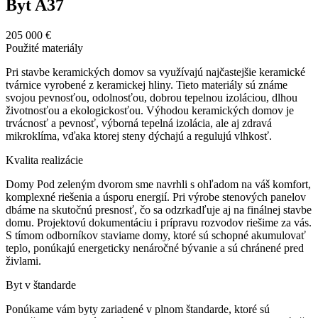
Byt A37
205 000 €
Použité materiály
Pri stavbe keramických domov sa využívajú najčastejšie keramické
tvárnice vyrobené z keramickej hliny. Tieto materiály sú známe
svojou pevnosťou, odolnosťou, dobrou tepelnou izoláciou, dlhou
životnosťou a ekologickosťou. Výhodou keramických domov je
trvácnosť a pevnosť, výborná tepelná izolácia, ale aj zdravá
mikroklíma, vďaka ktorej steny dýchajú a regulujú vlhkosť.
Kvalita realizácie
Domy Pod zeleným dvorom sme navrhli s ohľadom na váš komfort,
komplexné riešenia a úsporu energií. Pri výrobe stenových panelov
dbáme na skutočnú presnosť, čo sa odzrkadľuje aj na finálnej stavbe
domu. Projektovú dokumentáciu i prípravu rozvodov riešime za vás.
S tímom odborníkov staviame domy, ktoré sú schopné akumulovať
teplo, ponúkajú energeticky nenáročné bývanie a sú chránené pred
živlami.
Byt v štandarde
Ponúkame vám byty zariadené v plnom štandarde, ktoré sú