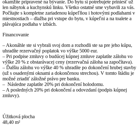
okamžite pripravené na bývanie. Do bytu si potrebujete priniesť už
len nábytok a kuchynskú linku. Všetko ostatné sme vybavili za vás.
Počítajte s kompletne zariadenou kúpeľňou i hotovými podlahami v
miestnostiach – dlažba pri vstupe do bytu, v kúpeľni a na toalete a
plávajúca podlaha v izbách.
Financovanie
– Akonáhle ste si vybrali svoj dom a rozhodli ste sa pre jeho kúpu,
uhradíte rezervačný poplatok vo výške 5000 eur.
– Pri podpise zmluvy o budúcej kúpnej zmluve zaplatíte zálohu vo
výške 20 % z obstarávacej ceny (rezervačná záloha sa započítava).
– Ďalšiu zálohu vo výške 40 % uhradíte po dokončení hrubej stavby
(už s osadenými oknami a dokončenou strechou). V tomto štádiu je
možné zriadiť záložné právo pre banku.
– Následne zaplatíte 20% pri dokončení holodomu.
– A posledných 20% pri dokončení a odovzdaní (podpis kúpnej
zmluvy).
Úžitková plocha
48,40 m²