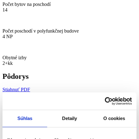
Počet bytov na poschodí
14
Počet poschodí v polyfunkčnej budove
4 NP
Obytné izby
2+kk
Pôdorys
Stiahnuť PDF
Poradie
Názov
Plocha
A3.01
Chodba
6,38 m²
A3.02
Kúpelňa
3,50 m²
A3.03
WC
1,57 m²
Súhlas
Detaily
O cookies
A3.04
Spálňa
11,90 m²
A3.05
Kuchyňa + obývačka
25,05 m²
A37
Balkón
10,62 m²