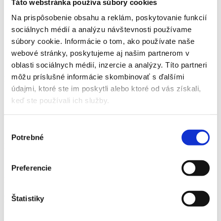
Táto webstránka používa súbory cookies
A37
Pivnica
1,47 m²
Na prispôsobenie obsahu a reklám, poskytovanie funkcií
Spolu
48,40 m² + 10,62 m² balkón + 1,47 m² pivnica
sociálnych médií a analýzu návštevnosti používame
súbory cookie. Informácie o tom, ako používate naše
webové stránky, poskytujeme aj našim partnerom v
oblasti sociálnych médií, inzercie a analýzy. Títo partneri
môžu príslušné informácie skombinovať s ďalšími
Keramické byty v Energetickej triede A0
údajmi, ktoré ste im poskytli alebo ktoré od vás získali,
keď ste používali ich služby.
Kúrenie aj chladenie tepelným čerpadlom
Výber
Potrebné
súhlasu
Precízna realizácia a kvalita materiálov
Preferencie
Komplexne vybudovaná infraštruktúra
Exteriér
Štatistiky