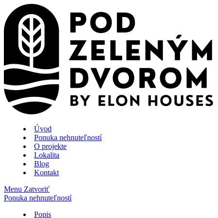
Úvod
Ponuka nehnuteľností
O projekte
Lokalita
Blog
Kontakt
Menu
Zatvoriť
Ponuka nehnuteľností
Popis