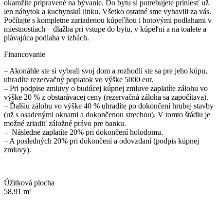
okamžite pripravené na bývanie. Do bytu si potrebujete priniesť už
len nábytok a kuchynskú linku. Všetko ostatné sme vybavili za vás.
Počítajte s kompletne zariadenou kúpeľňou i hotovými podlahami v
miestnostiach – dlažba pri vstupe do bytu, v kúpeľni a na toalete a
plávajúca podlaha v izbách.
Financovanie
– Akonáhle ste si vybrali svoj dom a rozhodli ste sa pre jeho kúpu,
uhradíte rezervačný poplatok vo výške 5000 eur.
– Pri podpise zmluvy o budúcej kúpnej zmluve zaplatíte zálohu vo
výške 20 % z obstarávacej ceny (rezervačná záloha sa započítava).
– Ďalšiu zálohu vo výške 40 % uhradíte po dokončení hrubej stavby
(už s osadenými oknami a dokončenou strechou). V tomto štádiu je
možné zriadiť záložné právo pre banku.
– Následne zaplatíte 20% pri dokončení holodomu.
– A posledných 20% pri dokončení a odovzdaní (podpis kúpnej
zmluvy).
Úžitková plocha
58,91 m²