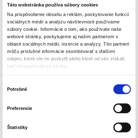
Táto webstránka používa súbory cookies
D42
Balkón
6,00 m²
D42
Pivnica
2,24 m²
Na prispôsobenie obsahu a reklám, poskytovanie funkcií
Spolu
sociálnych médií a analýzu návštevnosti používame
58,91 m² + 6,00 m² balkón + 2,24 m² pivnica
súbory cookie. Informácie o tom, ako používate naše
webové stránky, poskytujeme aj našim partnerom v
oblasti sociálnych médií, inzercie a analýzy. Títo partneri
môžu príslušné informácie skombinovať s ďalšími
Keramické byty v Energetickej triede A0
údajmi, ktoré ste im poskytli alebo ktoré od vás získali,
keď ste používali ich služby.
Kúrenie aj chladenie tepelným čerpadlom
Výber
Potrebné
súhlasu
Precízna realizácia a kvalita materiálov
Preferencie
Komplexne vybudovaná infraštruktúra
Štatistiky
Exteriér