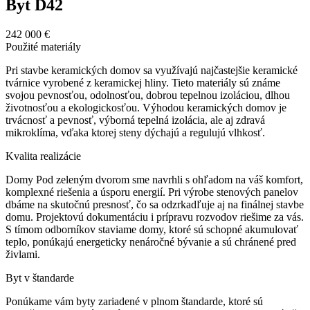
Byt D42
242 000 €
Použité materiály
Pri stavbe keramických domov sa využívajú najčastejšie keramické
tvárnice vyrobené z keramickej hliny. Tieto materiály sú známe
svojou pevnosťou, odolnosťou, dobrou tepelnou izoláciou, dlhou
životnosťou a ekologickosťou. Výhodou keramických domov je
trvácnosť a pevnosť, výborná tepelná izolácia, ale aj zdravá
mikroklíma, vďaka ktorej steny dýchajú a regulujú vlhkosť.
Kvalita realizácie
Domy Pod zeleným dvorom sme navrhli s ohľadom na váš komfort,
komplexné riešenia a úsporu energií. Pri výrobe stenových panelov
dbáme na skutočnú presnosť, čo sa odzrkadľuje aj na finálnej stavbe
domu. Projektovú dokumentáciu i prípravu rozvodov riešime za vás.
S tímom odborníkov staviame domy, ktoré sú schopné akumulovať
teplo, ponúkajú energeticky nenáročné bývanie a sú chránené pred
živlami.
Byt v štandarde
Ponúkame vám byty zariadené v plnom štandarde, ktoré sú