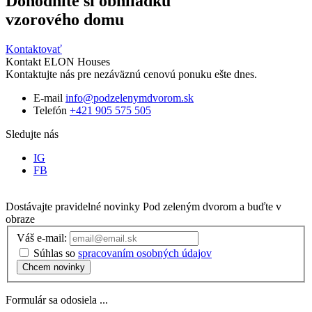
Dohodnite si obhliadku
vzorového domu
Kontaktovať
Kontakt ELON Houses
Kontaktujte nás pre nezáväznú cenovú ponuku ešte dnes.
E-mail
info@podzelenymdvorom.sk
Telefón
+421 905 575 505
Sledujte nás
IG
FB
Dostávajte pravidelné novinky
Pod zeleným dvorom
a buďte v
obraze
Váš e-mail:
Súhlas so
spracovaním osobných údajov
Chcem novinky
Formulár sa odosiela ...