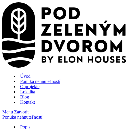
Úvod
Ponuka nehnuteľností
O projekte
Lokalita
Blog
Kontakt
Menu
Zatvoriť
Ponuka nehnuteľností
Popis