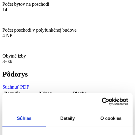
Počet bytov na poschodí
14
Počet poschodí v polyfunkčnej budove
4 NP
Obytné izby
3+kk
Pôdorys
Stiahnuť PDF
Poradie
Názov
Plocha
D4.01
Chodba
10,49 m²
D4.02
Kúpelňa
3,91 m²
D4.03
WC
2,30 m²
Súhlas
Detaily
O cookies
D4.04
Izba
8,37 m²
D4.05
Kuchyňa + obývačka
20,52 m²
D4.06
Spálňa
13,32 m²