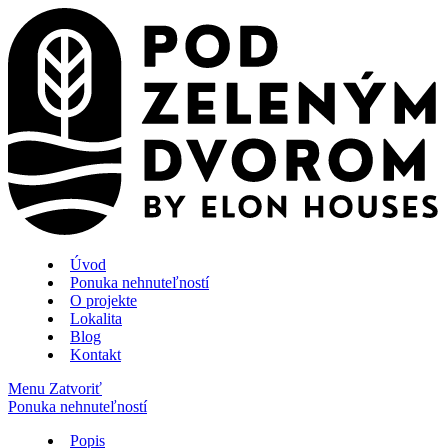
Úvod
Ponuka nehnuteľností
O projekte
Lokalita
Blog
Kontakt
Menu
Zatvoriť
Ponuka nehnuteľností
Popis