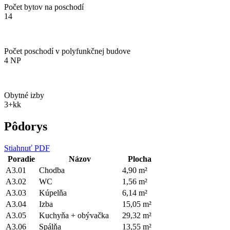
Počet bytov na poschodí
14
Počet poschodí v polyfunkčnej budove
4 NP
Obytné izby
3+kk
Pôdorys
Stiahnuť PDF
Poradie
Názov
Plocha
A3.01
Chodba
4,90 m²
A3.02
WC
1,56 m²
A3.03
Kúpelňa
6,14 m²
A3.04
Izba
15,05 m²
A3.05
Kuchyňa + obývačka
29,32 m²
A3.06
Spálňa
13,55 m²