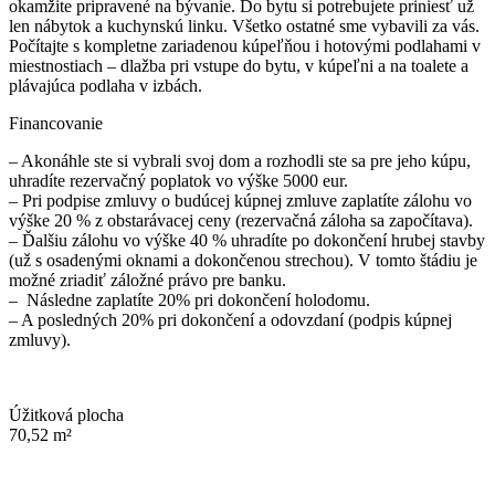
okamžite pripravené na bývanie. Do bytu si potrebujete priniesť už
len nábytok a kuchynskú linku. Všetko ostatné sme vybavili za vás.
Počítajte s kompletne zariadenou kúpeľňou i hotovými podlahami v
miestnostiach – dlažba pri vstupe do bytu, v kúpeľni a na toalete a
plávajúca podlaha v izbách.
Financovanie
– Akonáhle ste si vybrali svoj dom a rozhodli ste sa pre jeho kúpu,
uhradíte rezervačný poplatok vo výške 5000 eur.
– Pri podpise zmluvy o budúcej kúpnej zmluve zaplatíte zálohu vo
výške 20 % z obstarávacej ceny (rezervačná záloha sa započítava).
– Ďalšiu zálohu vo výške 40 % uhradíte po dokončení hrubej stavby
(už s osadenými oknami a dokončenou strechou). V tomto štádiu je
možné zriadiť záložné právo pre banku.
– Následne zaplatíte 20% pri dokončení holodomu.
– A posledných 20% pri dokončení a odovzdaní (podpis kúpnej
zmluvy).
Úžitková plocha
70,52 m²