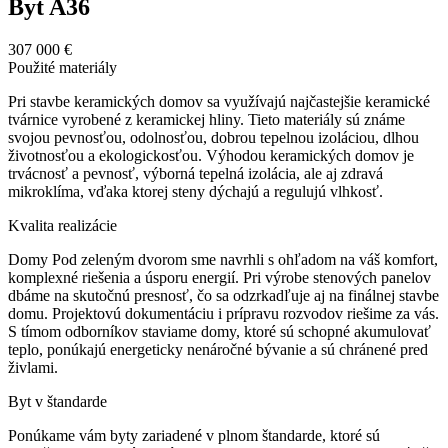
Byt A36
307 000 €
Použité materiály
Pri stavbe keramických domov sa využívajú najčastejšie keramické
tvárnice vyrobené z keramickej hliny. Tieto materiály sú známe
svojou pevnosťou, odolnosťou, dobrou tepelnou izoláciou, dlhou
životnosťou a ekologickosťou. Výhodou keramických domov je
trvácnosť a pevnosť, výborná tepelná izolácia, ale aj zdravá
mikroklíma, vďaka ktorej steny dýchajú a regulujú vlhkosť.
Kvalita realizácie
Domy Pod zeleným dvorom sme navrhli s ohľadom na váš komfort,
komplexné riešenia a úsporu energií. Pri výrobe stenových panelov
dbáme na skutočnú presnosť, čo sa odzrkadľuje aj na finálnej stavbe
domu. Projektovú dokumentáciu i prípravu rozvodov riešime za vás.
S tímom odborníkov staviame domy, ktoré sú schopné akumulovať
teplo, ponúkajú energeticky nenáročné bývanie a sú chránené pred
živlami.
Byt v štandarde
Ponúkame vám byty zariadené v plnom štandarde, ktoré sú