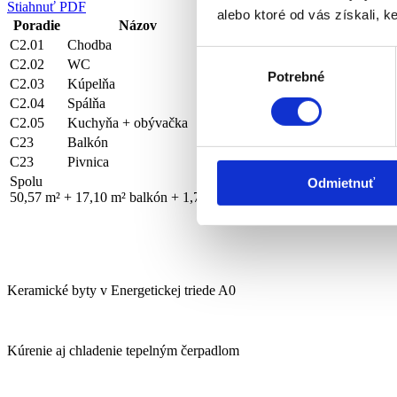
Stiahnuť PDF
alebo ktoré od vás získali, ke
Poradie
Názov
Plocha
C2.01
Chodba
6,38 m²
Výber
C2.02
WC
1,76 m²
Potrebné
súhlasu
C2.03
Kúpelňa
4,25 m²
C2.04
Spálňa
12,34 m²
C2.05
Kuchyňa + obývačka
25,84 m²
C23
Balkón
17,10 m²
C23
Pivnica
1,76 m²
Spolu
Odmietnuť
50,57 m² + 17,10 m² balkón + 1,76 m² pivnica
Keramické byty v Energetickej triede A0
Kúrenie aj chladenie tepelným čerpadlom