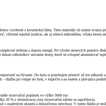
árnice vyrobené z keramickej hliny. Tieto materiály sú známe svojou p
 výborná tepelná izolácia, ale aj zdravá mikroklíma, vďaka ktorej st
lexné riešenia a úsporu energií. Pri výrobe stenových panelov dbáme 
 S tímom odborníkov staviame domy, ktoré sú schopné akumulovať tepl
pravené na bývanie. Do bytu si potrebujete priniesť už len nábytok a 
– dlažba pri vstupe do bytu, v kúpeľni a na toalete a plávajúca podlah
hradíte rezervačný poplatok vo výške 5000 eur.
ške 20 % z obstarávacej ceny (rezervačná záloha sa započítava).
(už s osadenými oknami a dokončenou strechou). V tomto štádiu je mož