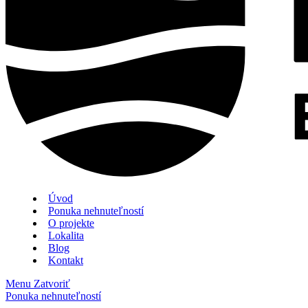
Úvod
Ponuka nehnuteľností
O projekte
Lokalita
Blog
Kontakt
Menu
Zatvoriť
Ponuka nehnuteľností