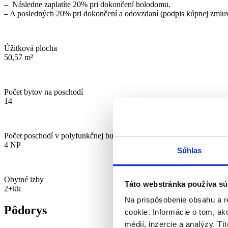
– Následne zaplatíte 20% pri dokončení holodomu.
– A posledných 20% pri dokončení a odovzdaní (podpis kúpnej zmlu
Úžitková plocha
50,57 m²
Počet bytov na poschodí
14
Počet poschodí v polyfunkčnej budove
4 NP
Súhlas
Obytné izby
Táto webstránka používa sú
2+kk
Na prispôsobenie obsahu a r
Pôdorys
cookie. Informácie o tom, ak
médií, inzercie a analýzy. Tí