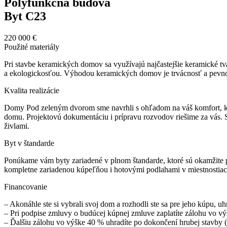
Polyfunkčná budova
Byt C23
220 000 €
Použité materiály
Pri stavbe keramických domov sa využívajú najčastejšie keramické tv
a ekologickosťou. Výhodou keramických domov je trvácnosť a pevnosť,
Kvalita realizácie
Domy Pod zeleným dvorom sme navrhli s ohľadom na váš komfort, komp
domu. Projektovú dokumentáciu i prípravu rozvodov riešime za vás.
živlami.
Byt v štandarde
Ponúkame vám byty zariadené v plnom štandarde, ktoré sú okamžite pri
kompletne zariadenou kúpeľňou i hotovými podlahami v miestnostiach 
Financovanie
– Akonáhle ste si vybrali svoj dom a rozhodli ste sa pre jeho kúpu, u
– Pri podpise zmluvy o budúcej kúpnej zmluve zaplatíte zálohu vo vý
– Ďalšiu zálohu vo výške 40 % uhradíte po dokončení hrubej stavby 