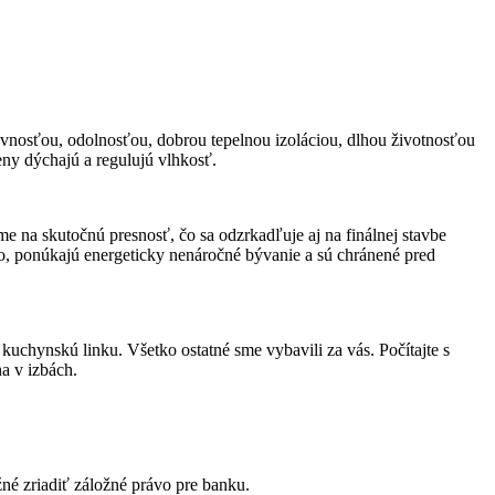
evnosťou, odolnosťou, dobrou tepelnou izoláciou, dlhou životnosťou
eny dýchajú a regulujú vlhkosť.
na skutočnú presnosť, čo sa odzrkadľuje aj na finálnej stavbe
o, ponúkajú energeticky nenáročné bývanie a sú chránené pred
kuchynskú linku. Všetko ostatné sme vybavili za vás. Počítajte s
a v izbách.
né zriadiť záložné právo pre banku.